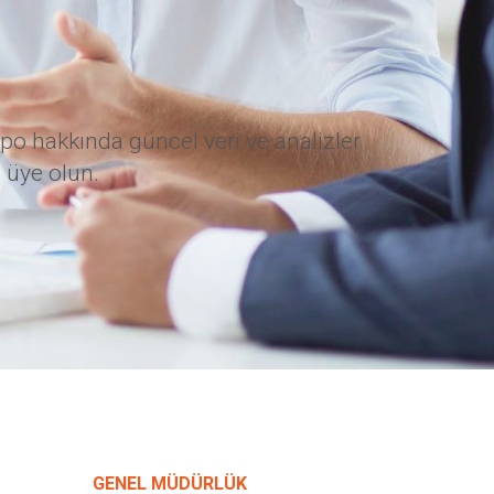
po hakkında güncel veri ve analizler
 üye olun.
GENEL MÜDÜRLÜK