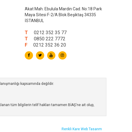
Akat Mah. Ebulula Mardin Cad. No:18 Park
Maya Sitesi F-2/A Blok Beşiktaş 34335
İSTANBUL
T
0212 352 35 77
T
0850 222 7772
F
0212 352 36 20
 danışmanlığı kapsamında değildir.
anan tüm bilgilerin telif hakları tamamen BİAŞ'ne ait olup,
Renkli Kare
Web Tasarım