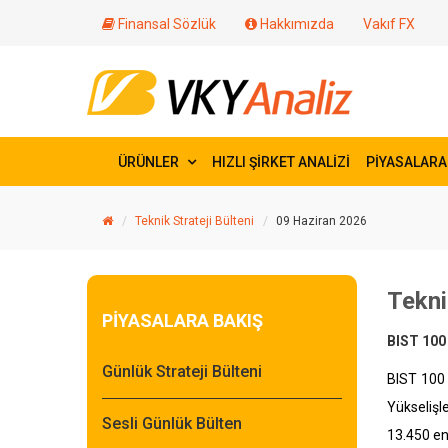
Finansal Sözlük
Hakkımızda
Vakıf FX
ÜRÜNLER
HIZLI ŞİRKET ANALİZİ
PİYASALARA
Teknik Strateji Bülteni
09 Haziran 2026
Tekni
PİYASALARA BAKIŞ
BIST 100
Günlük Strateji Bülteni
BIST 100 
Yükselişl
Sesli Günlük Bülten
13.450 end