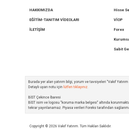
HAKKIMIZDA
Hisse S
EĞİTİM-TANITIM VİDEOLARI
VİOP
İLETİŞİM
Forex
Kurumsa
Sabit Ge
Burada yer alan yatırım bilgi, yorum ve tavsiyeleri "Vakıf Yatır
Detaylı uyarı notu için
lütfen tıklayınız.
BİST Çekince İbaresi
BİST isim ve logosu "koruma marka belgesi" altında korunmakta ol
tekrar yayınlanamaz. Piyasa verileri Foreks tarafından sağlanma
Copyright © 2026 Vakıf Yatırım. Tüm Hakları Saklıdır.