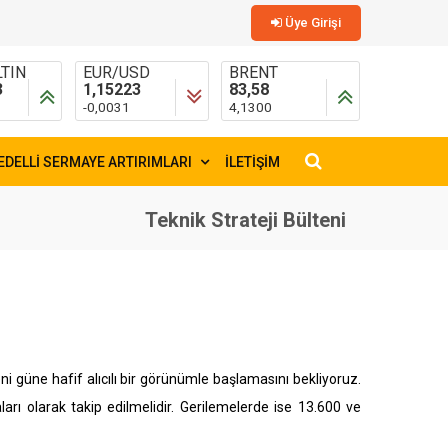
Üye Girişi
TIN
EUR/USD
BRENT
3
1,15223
83,58
-0,0031
4,1300
EDELLİ SERMAYE ARTIRIMLARI
İLETİŞİM
×
Teknik Strateji Bülteni
i güne hafif alıcılı bir görünümle başlamasını bekliyoruz.
arı olarak takip edilmelidir. Gerilemelerde ise 13.600 ve