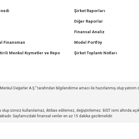
enedi
Şirket Raporları
Diğer Raporlar
Finansal Analiz
l Finansman
Model Portföy
tirili Menkul Kıymetler ve Repo
Şirket Toplantı Notları
ım Menkul Değerler A.Ş.” tarafından bilgilendirme amacı ile hazırlanmış olup yatırım
up izinsiz kullanılamaz, iktibas edilemez, değiştirilemez. BİST ismi altında açıkl
ktadır. Sayfamızdaki finansal veriler en az 15 dakika gecikmelidir.