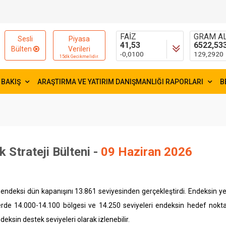
15654,84
54,9687
-9,9600
-0,0404
FAİZ
GRAM AL
Sesli
Piyasa
41,53
6522,53
Bülten
Verileri
-0,0100
129,2920
15dk Gecikmelidir.
 BAKIŞ
ARAŞTIRMA VE YATIRIM DANIŞMANLIĞI RAPORLARI
B
k Strateji Bülteni -
09 Haziran 2026
endeksi dün kapanışını 13.861 seviyesinden gerçekleştirdi. Endeksin yen
erde 14.000-14.100 bölgesi ve 14.250 seviyeleri endeksin hedef noktal
eksin destek seviyeleri olarak izlenebilir.