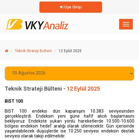
Üye Girişi
×
Toggl
naviga
Teknik Strateji Bülteni
12 Eylül 2025
Teknik Strateji Bülteni -
12 Eylül 2025
BIST 100
BIST 100 endeksi dün kapanışını 10.383 seviyesinden
gerçekleştirdi. Endeksin yeni güne
hafif
alıcıl
ı
başlamasını
bekliyoruz. Endekste yukarı yönlü hareketlerde 10.500-10.600
bölgesi endeksin hedef aralığı olarak izlenecektir. Gün içerisinde
yaşanılabilecek düşüşlerde ise 10.250 seviyesi endeksin destek
seviyesi olarak takip edilmelidir.