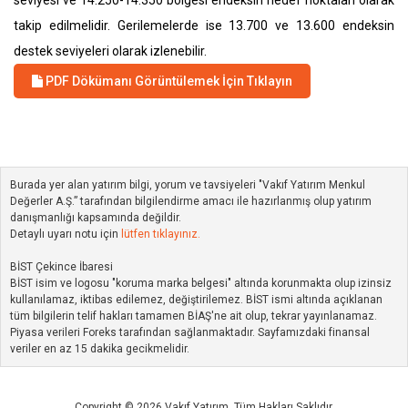
seviyesi ve 14.250-14.350 bölgesi endeksin hedef noktaları olarak
takip edilmelidir. Gerilemelerde ise 13.700 ve 13.600 endeksin
destek seviyeleri olarak izlenebilir.
PDF Dökümanı Görüntülemek İçin Tıklayın
Burada yer alan yatırım bilgi, yorum ve tavsiyeleri "Vakıf Yatırım Menkul
Değerler A.Ş.” tarafından bilgilendirme amacı ile hazırlanmış olup yatırım
danışmanlığı kapsamında değildir.
Detaylı uyarı notu için
lütfen tıklayınız.
BİST Çekince İbaresi
BİST isim ve logosu "koruma marka belgesi" altında korunmakta olup izinsiz
kullanılamaz, iktibas edilemez, değiştirilemez. BİST ismi altında açıklanan
tüm bilgilerin telif hakları tamamen BİAŞ'ne ait olup, tekrar yayınlanamaz.
Piyasa verileri Foreks tarafından sağlanmaktadır. Sayfamızdaki finansal
veriler en az 15 dakika gecikmelidir.
Copyright © 2026 Vakıf Yatırım. Tüm Hakları Saklıdır.