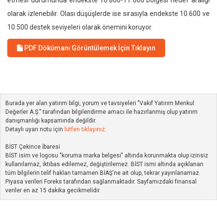
etmesi durumunda endekste 10.800-11.000 bölgesi hedef aralığı
olarak izlenebilir. Olası düşüşlerde ise sırasıyla endekste 10.600 ve
10.500 destek seviyeleri olarak önemini koruyor.
PDF Dökümanı Görüntülemek İçin Tıklayın
Burada yer alan yatırım bilgi, yorum ve tavsiyeleri "Vakıf Yatırım Menkul
Değerler A.Ş.” tarafından bilgilendirme amacı ile hazırlanmış olup yatırım
danışmanlığı kapsamında değildir.
Detaylı uyarı notu için
lütfen tıklayınız.
BİST Çekince İbaresi
BİST isim ve logosu "koruma marka belgesi" altında korunmakta olup izinsiz
kullanılamaz, iktibas edilemez, değiştirilemez. BİST ismi altında açıklanan
tüm bilgilerin telif hakları tamamen BİAŞ'ne ait olup, tekrar yayınlanamaz.
Piyasa verileri Foreks tarafından sağlanmaktadır. Sayfamızdaki finansal
veriler en az 15 dakika gecikmelidir.