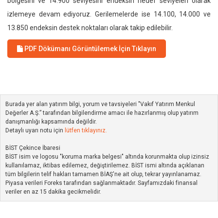
bölgesini ve 14.900 seviyesini endeksin hedef seviyeleri olarak
izlemeye devam ediyoruz. Gerilemelerde ise 14.100, 14.000 ve
13.850 endeksin destek noktaları olarak takip edilebilir.
PDF Dökümanı Görüntülemek İçin Tıklayın
Burada yer alan yatırım bilgi, yorum ve tavsiyeleri "Vakıf Yatırım Menkul
Değerler A.Ş.” tarafından bilgilendirme amacı ile hazırlanmış olup yatırım
danışmanlığı kapsamında değildir.
Detaylı uyarı notu için
lütfen tıklayınız.
BİST Çekince İbaresi
BİST isim ve logosu "koruma marka belgesi" altında korunmakta olup izinsiz
kullanılamaz, iktibas edilemez, değiştirilemez. BİST ismi altında açıklanan
tüm bilgilerin telif hakları tamamen BİAŞ'ne ait olup, tekrar yayınlanamaz.
Piyasa verileri Foreks tarafından sağlanmaktadır. Sayfamızdaki finansal
veriler en az 15 dakika gecikmelidir.