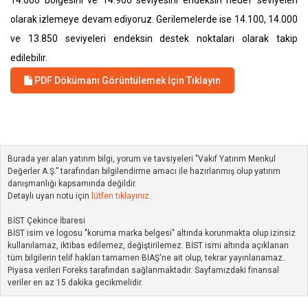
14.600 bölgesini ve 14.900 seviyesini endeksin hedef seviyeleri
olarak izlemeye devam ediyoruz. Gerilemelerde ise 14.100, 14.000
ve 13.850 seviyeleri endeksin destek noktaları olarak takip
edilebilir.
PDF Dökümanı Görüntülemek İçin Tıklayın
Burada yer alan yatırım bilgi, yorum ve tavsiyeleri "Vakıf Yatırım Menkul
Değerler A.Ş.” tarafından bilgilendirme amacı ile hazırlanmış olup yatırım
danışmanlığı kapsamında değildir.
Detaylı uyarı notu için
lütfen tıklayınız.
BİST Çekince İbaresi
BİST isim ve logosu "koruma marka belgesi" altında korunmakta olup izinsiz
kullanılamaz, iktibas edilemez, değiştirilemez. BİST ismi altında açıklanan
tüm bilgilerin telif hakları tamamen BİAŞ'ne ait olup, tekrar yayınlanamaz.
Piyasa verileri Foreks tarafından sağlanmaktadır. Sayfamızdaki finansal
veriler en az 15 dakika gecikmelidir.