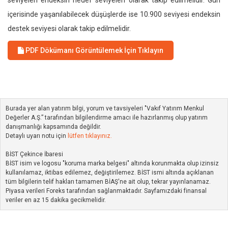
seviyeleri endeksin hedef seviyeleri olarak takip edilmelidir. Gün
içerisinde yaşanılabilecek düşüşlerde ise 10.900 seviyesi endeksin
destek seviyesi olarak takip edilmelidir.
PDF Dökümanı Görüntülemek İçin Tıklayın
Burada yer alan yatırım bilgi, yorum ve tavsiyeleri "Vakıf Yatırım Menkul
Değerler A.Ş.” tarafından bilgilendirme amacı ile hazırlanmış olup yatırım
danışmanlığı kapsamında değildir.
Detaylı uyarı notu için
lütfen tıklayınız.
BİST Çekince İbaresi
BİST isim ve logosu "koruma marka belgesi" altında korunmakta olup izinsiz
kullanılamaz, iktibas edilemez, değiştirilemez. BİST ismi altında açıklanan
tüm bilgilerin telif hakları tamamen BİAŞ'ne ait olup, tekrar yayınlanamaz.
Piyasa verileri Foreks tarafından sağlanmaktadır. Sayfamızdaki finansal
veriler en az 15 dakika gecikmelidir.