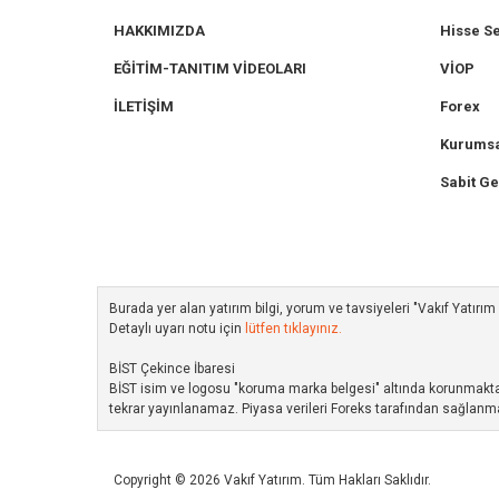
HAKKIMIZDA
Hisse S
EĞİTİM-TANITIM VİDEOLARI
VİOP
İLETİŞİM
Forex
Kurumsa
Sabit Ge
Burada yer alan yatırım bilgi, yorum ve tavsiyeleri "Vakıf Yatır
Detaylı uyarı notu için
lütfen tıklayınız.
BİST Çekince İbaresi
BİST isim ve logosu "koruma marka belgesi" altında korunmakta ol
tekrar yayınlanamaz. Piyasa verileri Foreks tarafından sağlanma
Copyright © 2026 Vakıf Yatırım. Tüm Hakları Saklıdır.