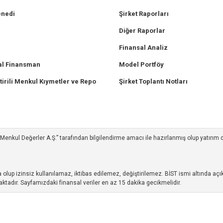
enedi
Şirket Raporları
Diğer Raporlar
Finansal Analiz
l Finansman
Model Portföy
tirili Menkul Kıymetler ve Repo
Şirket Toplantı Notları
ım Menkul Değerler A.Ş.” tarafından bilgilendirme amacı ile hazırlanmış olup yatırım
up izinsiz kullanılamaz, iktibas edilemez, değiştirilemez. BİST ismi altında açıkl
ktadır. Sayfamızdaki finansal veriler en az 15 dakika gecikmelidir.