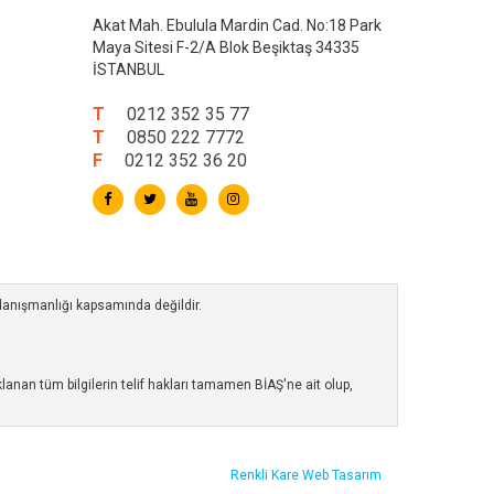
Akat Mah. Ebulula Mardin Cad. No:18 Park
Maya Sitesi F-2/A Blok Beşiktaş 34335
İSTANBUL
T
0212 352 35 77
T
0850 222 7772
F
0212 352 36 20
 danışmanlığı kapsamında değildir.
anan tüm bilgilerin telif hakları tamamen BİAŞ'ne ait olup,
Renkli Kare
Web Tasarım