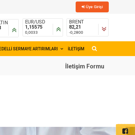
Üye Girişi
TIN
EUR/USD
BRENT
8
1,15575
82,21
0,0033
-0,2800
EDELLİ SERMAYE ARTIRIMLARI
İLETİŞİM
×
İletişim Formu