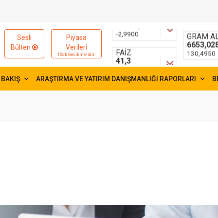
15595,83
55,1881
-2,9900
0,1754
FAİZ
GRAM AL
Sesli
Piyasa
41,3
6653,02
Bülten
Verileri
-0,2300
130,4950
15dk Gecikmelidir.
 BAKIŞ
ARAŞTIRMA VE YATIRIM DANIŞMANLIĞI RAPORLARI
B