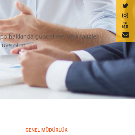
po hakkında güncel veri ve analizler
 üye olun.
GENEL MÜDÜRLÜK